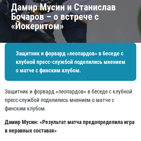
​Дамир Мусин и Станислав
Бочаров – о встрече с
«Йокеритом»
Защитник и форвард «леопардов» в беседе с
клубной пресс-службой поделились мнением
о матче с финским клубом.
Защитник и форвард «леопардов» в беседе с клубной
пресс-службой поделились мнением о матче с
финским клубом.
Дамир Мусин: «Результат матча предопределила игра
в неравных составах»