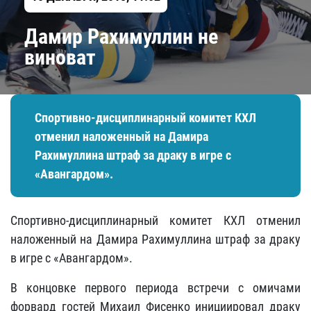
​Дамир Рахимуллин не
виноват
Спортивно-дисциплинарный комитет КХЛ
отменил наложенный на Дамира
Рахимуллина штраф за драку в игре с
«Авангардом».
Спортивно-дисциплинарный комитет КХЛ отменил
наложенный на Дамира Рахимуллина штраф за драку
в игре с «Авангардом».
В концовке первого периода встречи с омичами
форвард гостей Михаил Фисенко инициировал драку