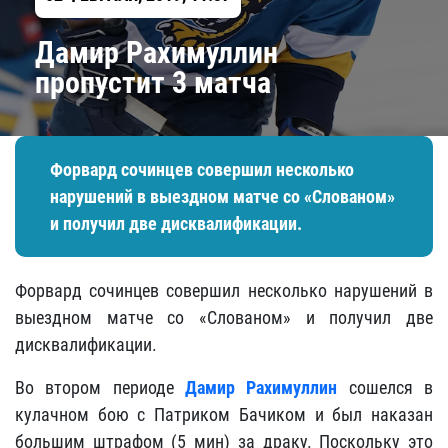
Дамир Рахимуллин
пропустит 3 матча
Форвард сочинцев совершил несколько
нарушений в выездном матче со «Слованом»
и получил две дисквалификации.
Форвард сочинцев совершил несколько нарушений в
выездном матче со «Слованом» и получил две
дисквалификации.
Во втором периоде
Дамир Рахимуллин
сошелся в
кулачном бою с Патриком Бачиком и был наказан
большим штрафом (5 мин) за драку. Поскольку это