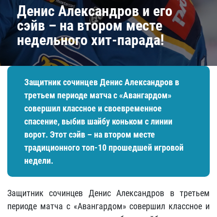
Денис Александров и его
сэйв – на втором месте
недельного хит-парада!​
Защитник сочинцев Денис Александров в
третьем периоде матча с «Авангардом»
совершил классное и своевременное
спасение, выбив шайбу коньком с линии
ворот. Этот сэйв – на втором месте
традиционного топ-10 прошедшей игровой
недели.
Защитник сочинцев Денис Александров в третьем
периоде матча с «Авангардом» совершил классное и