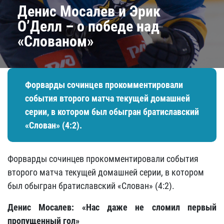
Денис Мосалев и Эрик
О’Делл – о победе над
«Слованом»
Форварды сочинцев прокомментировали
события второго матча текущей домашней
серии, в котором был обыгран братиславский
«Слован» (4:2).
Форварды сочинцев прокомментировали события
второго матча текущей домашней серии, в котором
был обыгран братиславский «Слован» (4:2).
Денис Мосалев: «Нас даже не сломил первый
пропущенный гол»