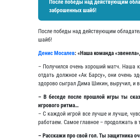
После победы над действующим облад
заброшенных шайб!
После победы над действующим обладател
шайб!
Денис Мосалев
: «Наша команда «звенела
– Получился очень хороший матч. Наша к
отдать должное «Ак Барсу», они очень з
здорово сыграл Дима Шикин, выручил, и в 
– В беседе после прошлой игры ты сказа
игрового ритма…
– С каждой игрой все лучше и лучше, чув
работаем. Самое главное – продолжать в 
– Расскажи про свой гол. Ты защитника оч