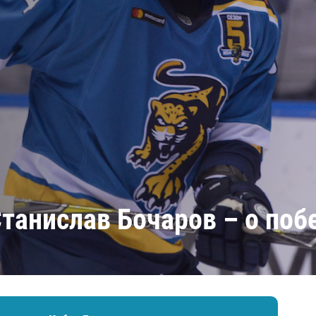
Амур
Барыс
Салават Юлаев
Сибирь
Станислав Бочаров – о поб