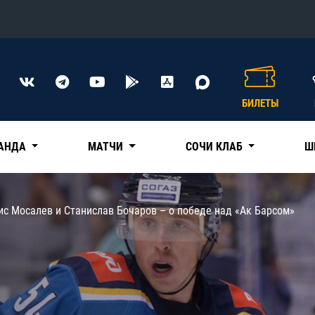
Конференция «Восток»
Дивизион Харламова
БИЛЕТЫ
Автомобилист
сляции
Ак Барс
АНДА
МАТЧИ
СОЧИ КЛАБ
Ш
Металлург Мг
Нефтехимик
 трансляции
ис Мосалев и Станислав Бочаров – о победе над «Ак Барсом»
Трактор
магазин
Дивизион Чернышева
Авангард
ние КХЛ
Адмирал