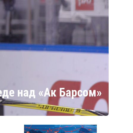
еде над «Ак Барсом»