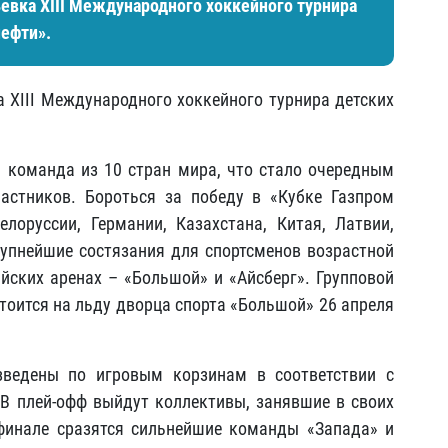
евка XIII Международного хоккейного турнира
нефти».
а XIII Международного хоккейного турнира детских
1 команда из 10 стран мира, что стало очередным
астников. Бороться за победу в «Кубке Газпром
лоруссии, Германии, Казахстана, Китая, Латвии,
рупнейшие состязания для спортсменов возрастной
ийских аренах – «Большой» и «Айсберг». Групповой
стоится на льду дворца спорта «Большой» 26 апреля
ведены по игровым корзинам в соответствии с
В плей-офф выйдут коллективы, занявшие в своих
рфинале сразятся сильнейшие команды «Запада» и