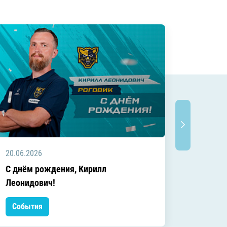
20.06.2026
20.06.2
C днём рождения, Кирилл
C днём
Леонидович!
События
Событ