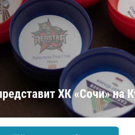
Амур
Барыс
Салават Юлаев
Сибирь
представит ХК «Сочи» на К