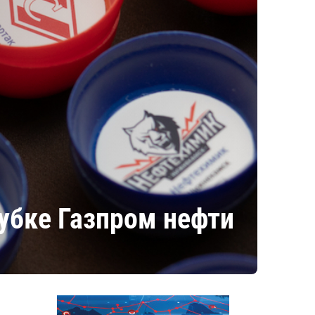
убке Газпром нефти