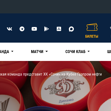
Конференция «Восток»
Дивизион Харламова
БИЛЕТЫ
Автомобилист
сляции
Ак Барс
АНДА
МАТЧИ
СОЧИ КЛАБ
Ш
Металлург Мг
Нефтехимик
 трансляции
кая команда представит ХК «Сочи» на Кубке Газпром нефти
Трактор
магазин
Дивизион Чернышева
Авангард
ние КХЛ
Адмирал