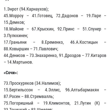
1.Энрот (94.Карнаухов);
45.Морроу – 41.Готовец, 72.Дадонов – 19.Паре –
15.Демков;
18.Майоне – 67.Крыскин, 92.Принс – 51.Спунер –
3.Пулккинен;
17.Граньяни – 8.Еременко, 46.А.Костицын –
88.Ковыршин – 71.Павлович;
44.Денисов – 73.Знахаренко, 91.Дроздов – 77.Китаров
– 14.Мартынов.
«Сочи»:
73.Проскуряков (34.Налимов);
15.Бертильссон – 4.Эллис, 96.Алтыбармакян –
87.Росен – 88.Стремвалль;
75.Погоришный – 19.Климонтов, 21.Лугин (К) –
33.Точицкий – 93.Шмелев;