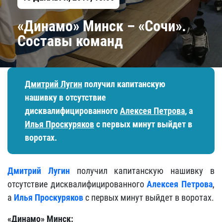
«Динамо» Минск – «Сочи».
Составы команд
Дмитрий Лугин
получил капитанскую
нашивку в отсутствие
дисквалифицированного
Алексея Петрова
, а
Илья Проскуряков
с первых минут выйдет в
воротах.
Дмитрий Лугин
получил капитанскую нашивку в
отсутствие дисквалифицированного
Алексея Петрова
,
а
Илья Проскуряков
с первых минут выйдет в воротах.
«Динамо» Минск: