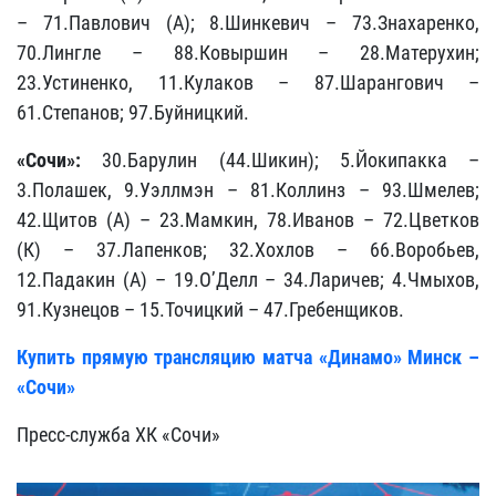
– 71.Павлович (А); 8.Шинкевич – 73.Знахаренко,
70.Лингле – 88.Ковыршин – 28.Матерухин;
23.Устиненко, 11.Кулаков – 87.Шарангович –
61.Степанов; 97.Буйницкий.
«Сочи»:
30.Барулин (44.Шикин); 5.Йокипакка –
3.Полашек, 9.Уэллмэн – 81.Коллинз – 93.Шмелев;
42.Щитов (А) – 23.Мамкин, 78.Иванов – 72.Цветков
(К) – 37.Лапенков; 32.Хохлов – 66.Воробьев,
12.Падакин (А) – 19.О’Делл – 34.Ларичев; 4.Чмыхов,
91.Кузнецов – 15.Точицкий – 47.Гребенщиков.
Купить прямую трансляцию матча «Динамо» Минск –
«Сочи»
Пресс-служба ХК «Сочи»