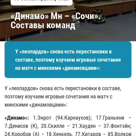
«Динамо» Мн – «Сочи».
Составы команд
У «леопардов» снова есть перестановки в
составе, поэтому изучаем игровые сочетания
на матч с минскими «динамовцами»:
У «леопардов» снова есть перестановки в составе,
поэтому изучаем игровые сочетания на матч с
минскими «динамовцами»:
«Динамо»:
1.Энрот (94.Карнаухов); 17.Граньяни –
7.Денисов (К), 20.Скилле – 21.Хауден – 37.Фонтэйн;
24.Коробов (А) – 18.Хенкель, 77.Китаров – 85.Волков