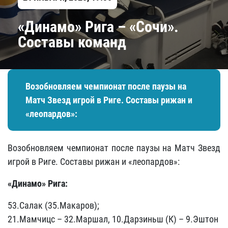
«Динамо» Рига – «Сочи».
Составы команд
Возобновляем чемпионат после паузы на
Матч Звезд игрой в Риге. Составы рижан и
«леопардов»:
Возобновляем чемпионат после паузы на Матч Звезд
игрой в Риге. Составы рижан и «леопардов»:
«Динамо» Рига:
53.Салак (35.Макаров);
21.Мамчицс – 32.Маршал, 10.Дарзиньш (К) – 9.Эштон