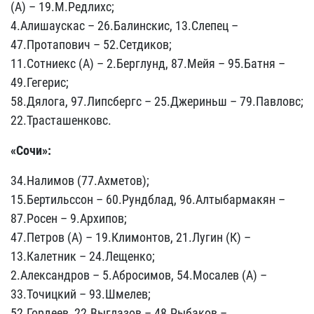
(А) – 19.М.Редлихс;
4.Алишаускас – 26.Балинскис, 13.Слепец –
47.Протапович – 52.Сетдиков;
11.Сотниекс (А) – 2.Берглунд, 87.Мейя – 95.Батня –
49.Гегерис;
58.Дялога, 97.Липсбергс – 25.Джериньш – 79.Павловс;
22.Трасташенковс.
«Сочи»:
34.Налимов (77.Ахметов);
15.Бертильссон – 60.Рундблад, 96.Алтыбармакян –
87.Росен – 9.Архипов;
47.Петров (А) – 19.Климонтов, 21.Лугин (К) –
13.Калетник – 24.Лещенко;
2.Александров – 5.Абросимов, 54.Мосалев (А) –
33.Точицкий – 93.Шмелев;
52.Гордеев, 22.Выглазов – 48.Рыбаков –