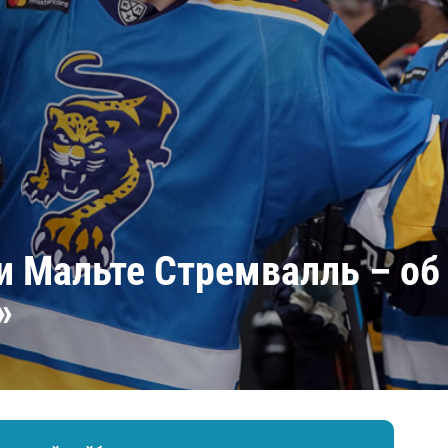
Амур
Барыс
Салават Юлаев
Сибирь
 Мальте Стремвалль – об 
»