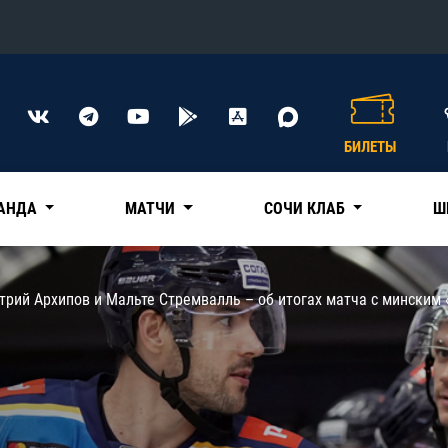
Конференция «Восток»
Дивизион Харламова
БИЛЕТЫ
Автомобилист
сляции
Ак Барс
АНДА
МАТЧИ
СОЧИ КЛАБ
Ш
Металлург Мг
Нефтехимик
 трансляции
трий Архипов и Мальте Стремвалль – об итогах матча с минским
Трактор
магазин
Дивизион Чернышева
Авангард
ние КХЛ
Адмирал