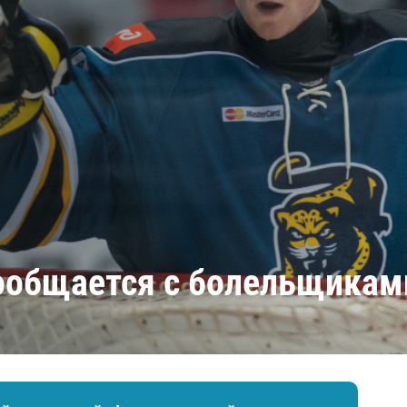
Амур
Барыс
Салават Юлаев
Сибирь
ообщается с болельщикам