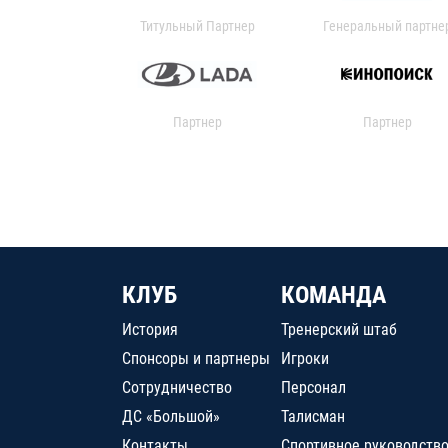
Титульный Партнер
Генеральный партне
Партнер
Партнер
КЛУБ
КОМАНДА
История
Тренерский штаб
Спонсоры и партнеры
Игроки
Сотрудничество
Персонал
ДС «Большой»
Талисман
Контакты
Спортивное руководств