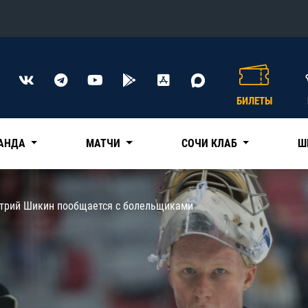
Конференция «Восток»
Дивизион Харламова
БИЛЕТЫ
Автомобилист
сляции
Ак Барс
АНДА
МАТЧИ
СОЧИ КЛАБ
Ш
Металлург Мг
Нефтехимик
 трансляции
трий Шикин пообщается с болельщиками
Трактор
магазин
Дивизион Чернышева
Авангард
ние КХЛ
Адмирал