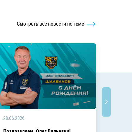
Смотреть все новости по теме
28.06.2026
20.06.2
C днём
Поздравляем, Олег Вильевич!