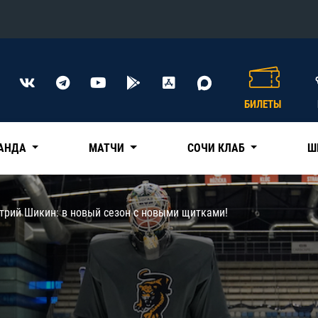
Конференция «Восток»
Дивизион Харламова
БИЛЕТЫ
Автомобилист
сляции
Ак Барс
АНДА
МАТЧИ
СОЧИ КЛАБ
Ш
Металлург Мг
Нефтехимик
 трансляции
трий Шикин: в новый сезон с новыми щитками!
Трактор
магазин
Дивизион Чернышева
Авангард
ние КХЛ
Адмирал