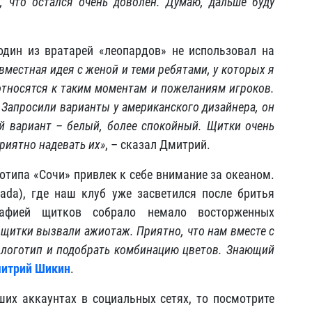
ь, что остался очень доволен. Думаю, дальше буду
один из вратарей «леопардов» не использовал на
вместная идея с женой и теми ребятами, у которых я
относятся к таким моментам и пожеланиям игроков.
. Запросили варианты у американского дизайнера, он
ой вариант – белый, более спокойный. Щитки очень
риятно надевать их»
, – сказал Дмитрий.
отипа «Сочи» привлек к себе внимание за океаном.
da), где наш клуб уже засветился после бритья
афией щитков собрало немало восторженных
и щитки вызвали ажиотаж. Приятно, что нам вместе с
 логотип и подобрать комбинацию цветов. Знающий
итрий Шикин
.
ших аккаунтах в социальных сетях, то посмотрите