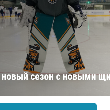
Амур
Барыс
Салават Юлаев
Сибирь
в новый сезон с новыми щ