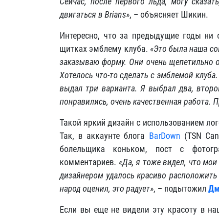
Сейчас, после первого льда, могу сказат
двигаться в
Brians
»
, – объясняет Шикин.
Интересно, что за предыдущие годы ни 
щитках эмблему клуба.
«Это была наша со
заказываю форму. Они очень щепетильно 
Хотелось что-то сделать с эмблемой клуба
выдал три варианта. Я выбрал два, втор
понравились, очень качественная работа. П
Такой яркий дизайн с использованием лог
Так, в аккаунте блога
BarDown
(TSN Cana
болельщика коньком, пост с фотогр
комментариев.
«Да, я тоже видел, что мо
дизайнером удалось красиво расположить
народ оценил, это радует»
, – подытожил
Дм
Если вы еще не видели эту красоту в на