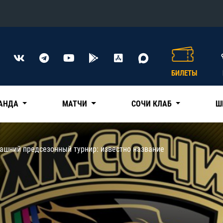
Конференция «Восток»
Дивизион Харламова
БИЛЕТЫ
Автомобилист
сляции
Ак Барс
АНДА
МАТЧИ
СОЧИ КЛАБ
Ш
Металлург Мг
Нефтехимик
 трансляции
ашний предсезонный турнир: известно название
Трактор
магазин
Дивизион Чернышева
Авангард
ние КХЛ
Адмирал