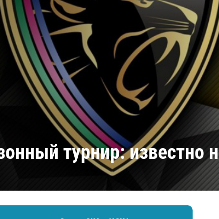
Амур
Барыс
Салават Юлаев
Сибирь
онный турнир: известно 