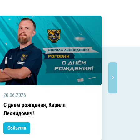
20.06.2026
20.06.2
C днём рождения, Кирилл
C днём
Леонидович!
События
Событ