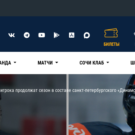
Конференция «Восток»
Дивизион Харламова
БИЛЕТЫ
Автомобилист
сляции
Ак Барс
АНДА
МАТЧИ
СОЧИ КЛАБ
Ш
Металлург Мг
Нефтехимик
 трансляции
игрока продолжат сезон в составе санкт-петербургского «Динам
Трактор
магазин
Дивизион Чернышева
Авангард
ние КХЛ
Адмирал