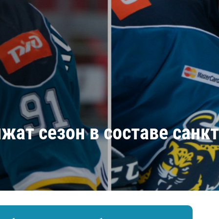
Амур
Барыс
Салават Юлаев
Сибирь
жат сезон в составе санк