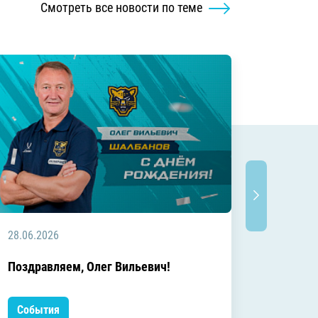
Смотреть все новости по теме
28.06.2026
20.06.2
C днём
Поздравляем, Олег Вильевич!
Леонид
События
Событ