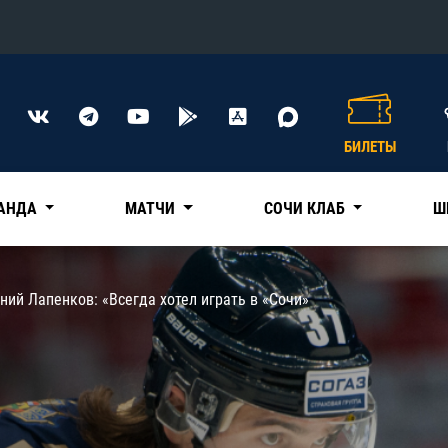
Конференция «Восток»
Дивизион Харламова
БИЛЕТЫ
Автомобилист
сляции
Ак Барс
АНДА
МАТЧИ
СОЧИ КЛАБ
Ш
Металлург Мг
Нефтехимик
 трансляции
ний Лапенков: «Всегда хотел играть в «Сочи»
Трактор
магазин
Дивизион Чернышева
Авангард
ние КХЛ
Адмирал