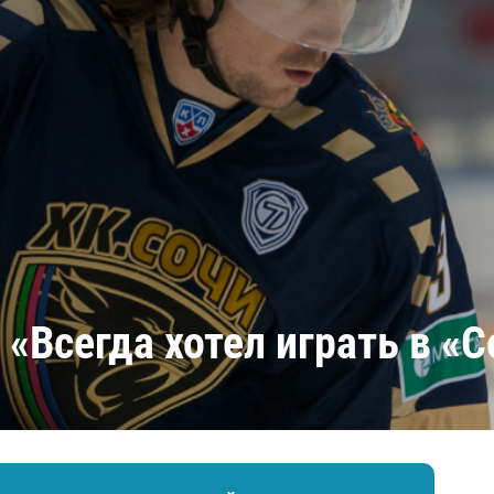
Амур
Барыс
Салават Юлаев
Сибирь
 «Всегда хотел играть в «С