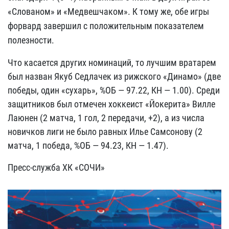
«Слованом» и «Медвешчаком». К тому же, обе игры
форвард завершил с положительным показателем
полезности.
Что касается других номинаций, то лучшим вратарем
был назван Якуб Седлачек из рижского «Динамо» (две
победы, один «сухарь», %ОБ — 97.22, КН — 1.00). Среди
защитников был отмечен хоккеист «Йокерита» Вилле
Лаюнен (2 матча, 1 гол, 2 передачи, +2), а из числа
новичков лиги не было равных Илье Самсонову (2
матча, 1 победа, %ОБ — 94.23, КН — 1.47).
Пресс-служба ХК «СОЧИ»