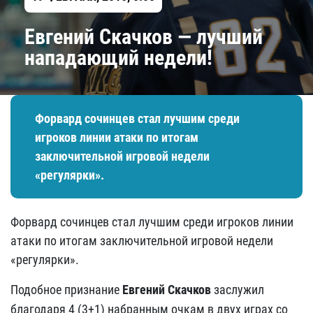
Евгений Скачков — лучший
нападающий недели!
​Форвард сочинцев стал лучшим среди
игроков линии атаки по итогам
заключительной игровой недели
«регулярки».
​Форвард сочинцев стал лучшим среди игроков линии
атаки по итогам заключительной игровой недели
«регулярки».
Подобное признание
Евгений Скачков
заслужил
благодаря 4 (3+1) набранным очкам в двух играх со