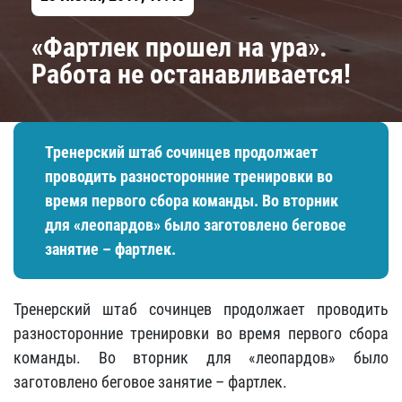
«Фартлек прошел на ура».
Работа не останавливается!
Тренерский штаб сочинцев продолжает
проводить разносторонние тренировки во
время первого сбора команды. Во вторник
для «леопардов» было заготовлено беговое
занятие – фартлек.
Тренерский штаб сочинцев продолжает проводить
разносторонние тренировки во время первого сбора
команды. Во вторник для «леопардов» было
заготовлено беговое занятие – фартлек.