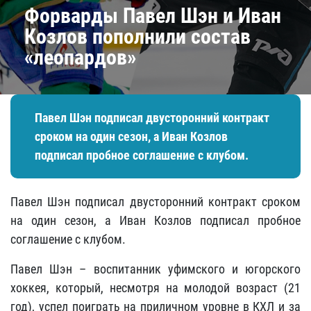
​Форварды Павел Шэн и Иван
Козлов пополнили состав
«леопардов»
Павел Шэн подписал двусторонний контракт
сроком на один сезон, а Иван Козлов
подписал пробное соглашение с клубом.
Павел Шэн подписал двусторонний контракт сроком
на один сезон, а Иван Козлов подписал пробное
соглашение с клубом.
Павел Шэн – воспитанник уфимского и югорского
хоккея, который, несмотря на молодой возраст (21
год), успел поиграть на приличном уровне в КХЛ и за