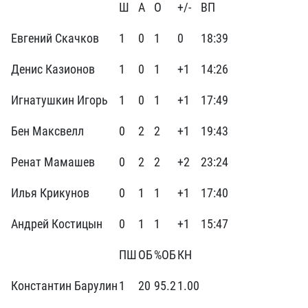
Ш
А
О
+/-
ВП
Евгений Скачков
1
0
1
0
18:39
Денис Казионов
1
0
1
+1
14:26
Игнатушкин Игорь
1
0
1
+1
17:49
Бен Максвелл
0
2
2
+1
19:43
Ренат Мамашев
0
2
2
+2
23:24
Илья Крикунов
0
1
1
+1
17:40
Андрей Костицын
0
1
1
+1
15:47
ПШ
ОБ
%ОБ
КН
Константин Барулин
1
20
95.2
1.00