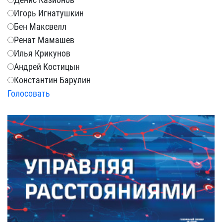
Игорь Игнатушкин
Бен Максвелл
Ренат Мамашев
Илья Крикунов
Андрей Костицын
Константин Барулин
Голосовать