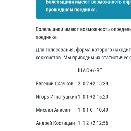
Болельщики имеют возможность опре
прошедшем поединке.
Болельщики имеют возможность определ
поединке.
Для голосования, форма которого находит
хоккеистов. Мы приводим их статистическ
Ш
А
О
+/-
ВП
Евгений Скачков
2
0
2
+2
15:39
Игорь Игнатушкин
1
0
1
+2
15:20
Михаил Анисин
1
0
1
0
10:49
Андрей Костицын
1
1
2
+2
12:56