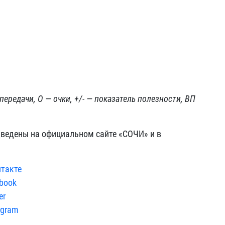
редачи, О — очки, +/- — показатель полезности, ВП
дведены на официальном сайте «СОЧИ» и в
нтакте
book
er
agram