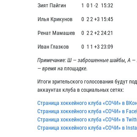
Зият Пайгин
1
0
1
-2
15:32
Илья Крикунов
0
2
2
+3
15:45
Ренат Мамашев
0
2
2
+2
24:21
Иван Глазков
0
1
1
+3
23:09
Примечание: Ш — заброшенные шайбы, А — пе
— время на площадке.
Итоги зрительского голосования будут по
аккаунтах клуба в социальных сетях:
Страница хоккейного клуба «СОЧИ» в ВКо
Страница хоккейного клуба «СОЧИ» в Face
Страница хоккейного клуба «СОЧИ» в Twitt
Страница хоккейного клуба «СОЧИ» в Inst