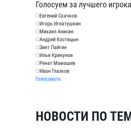
Голосуем за лучшего игрок
Евгений Скачков
Игорь Игнатушкин
Михаил Анисин
Андрей Костицын
Зият Пайгин
Илья Крикунов
Ренат Мамашев
Иван Глазков
Голосовать
НОВОСТИ ПО ТЕ