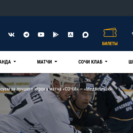
Конференция «Восток»
Дивизион Харламова
БИЛЕТЫ
Автомобилист
сляции
Ак Барс
АНДА
МАТЧИ
СОЧИ КЛАБ
Ш
Металлург Мг
Нефтехимик
 трансляции
осуем за лучшего игрока матча «СОЧИ» — «Медвешчак»
Трактор
магазин
Дивизион Чернышева
Авангард
ние КХЛ
Адмирал