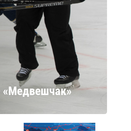
— «Медвешчак»