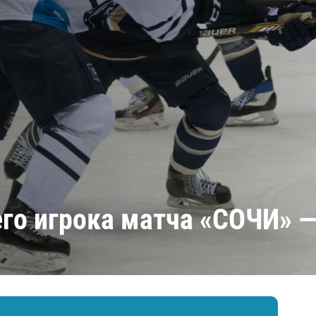
Амур
Барыс
Салават Юлаев
Сибирь
его игрока матча «СОЧИ» 