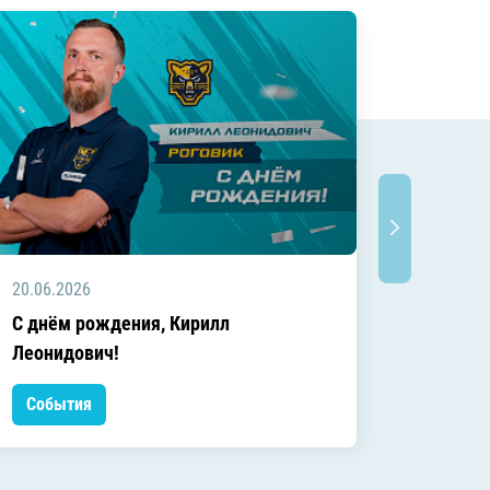
20.06.2026
20.06.2
C днём рождения, Кирилл
C днём
Леонидович!
События
Событ