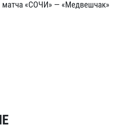
а матча «СОЧИ» — «Медвешчак»
МЕ