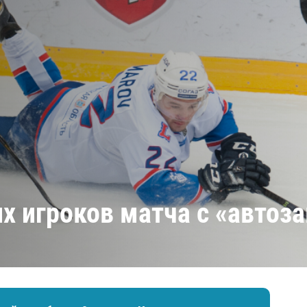
Амур
Барыс
Салават Юлаев
Сибирь
х игроков матча с «автоз