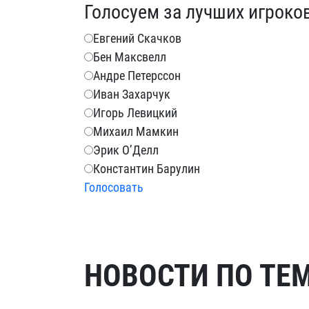
Голосуем за лучших игроко
Евгений Скачков
Бен Максвелл
Андре Петерссон
Иван Захарчук
Игорь Левицкий
Михаил Мамкин
Эрик О’Делл
Константин Барулин
Голосовать
НОВОСТИ ПО ТЕ