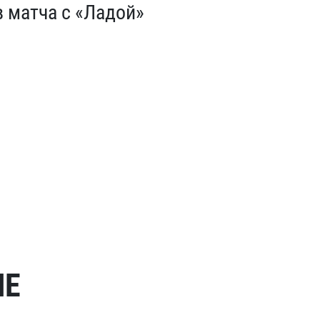
в матча с «Ладой»
МЕ