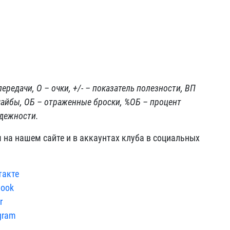
передачи, О
–
очки, +/-
–
показатель полезности, ВП
айбы, ОБ – отраженные броски, %ОБ – процент
дежности.
на нашем сайте и в аккаунтах клуба в социальных
такте
book
r
gram