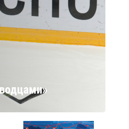
аводцами»