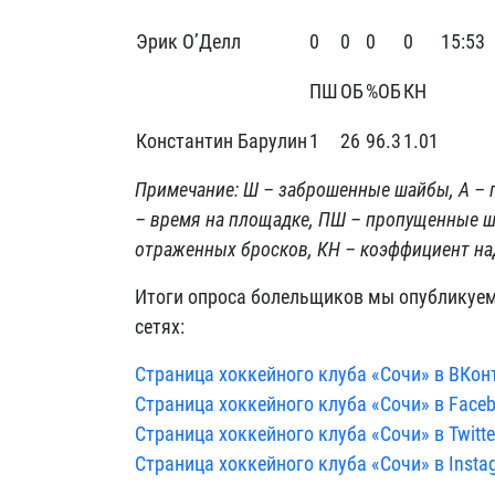
Эрик О’Делл
0
0
0
0
15:53
ПШ
ОБ
%ОБ
КН
Константин Барулин
1
26
96.3
1.01
Примечание: Ш
–
заброшенные шайбы, А
–
–
время на площадке, ПШ – пропущенные ш
отраженных бросков, КН – коэффициент на
Итоги опроса болельщиков мы опубликуем 
сетях:
Страница хоккейного клуба «Сочи» в ВКон
Страница хоккейного клуба «Сочи» в Face
Страница хоккейного клуба «Сочи» в Twitte
Страница хоккейного клуба «Сочи» в Insta