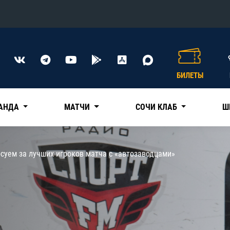
Конференция «Восток»
Дивизион Харламова
БИЛЕТЫ
Автомобилист
сляции
Ак Барс
АНДА
МАТЧИ
СОЧИ КЛАБ
Ш
Металлург Мг
Нефтехимик
 трансляции
суем за лучших игроков матча с «автозаводцами»
Трактор
магазин
Дивизион Чернышева
Авангард
ние КХЛ
Адмирал