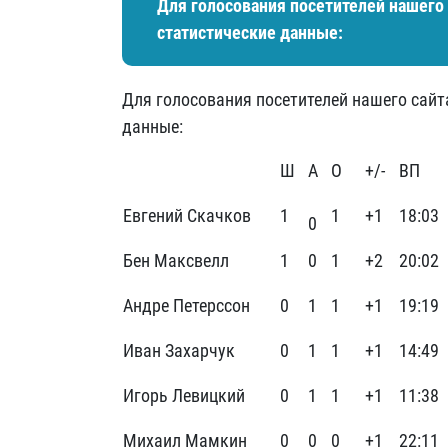
Для голосования посетителей нашего 
статистические данные:
Для голосования посетителей нашего сайт
данные:
Ш
А
О
+/-
ВП
Евгений Скачков
1
1
+1
18:03
0
Бен Максвелл
1
0
1
+2
20:02
Андре Петерссон
0
1
1
+1
19:19
Иван Захарчук
0
1
1
+1
14:49
Игорь Левицкий
0
1
1
+1
11:38
Михаил Мамкин
0
0
0
+1
22:11