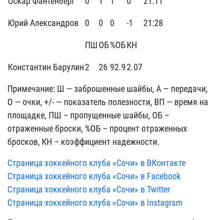
Оскар Фантенберг
0
1
1
0
21:11
Юрий Александров
0
0
0
-1
21:28
ПШ
ОБ
%ОБ
КН
Константин Барулин
2
26
92.9
2.07
Примечание: Ш — заброшенные шайбы, А — передачи,
О — очки, +/- — показатель полезности, ВП — время на
площадке, ПШ – пропущенные шайбы, ОБ –
отраженные броски, %ОБ – процент отраженных
бросков, КН – коэффициент надежности.
Страница хоккейного клуба «Сочи» в ВКонтакте
Страница хоккейного клуба «Сочи» в Facebook
Страница хоккейного клуба «Сочи» в Twitter
Страница хоккейного клуба «Сочи» в Instagram