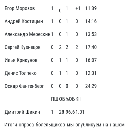
Егор Морозов
1
1
+1
11:39
0
Андрей Костицын
1
0
1
0
14:16
Александр Мерескин
1
0
1
0
13:53
Сергей Кузнецов
0
2
2
2
17:40
Илья Крикунов
0
1
1
0
16:07
Денис Толпеко
0
1
1
0
12:31
Оскар Фантенберг
0
0
0
0
24:29
ПШ
ОБ
%ОБ
КН
Дмитрий Шикин
1
28
96.6
1.01
Итоги опроса болельщиков мы опубликуем на нашем