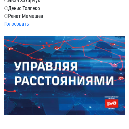
Иван Захарчук
Денис Толпеко
Ренат Мамашев
Голосовать