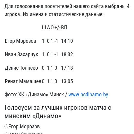
Для голосования посетителей нашего сайта выбраны 4
игрока. Их имена и статистические данные:
Ш
А
О
+/-
ВП
Егор Морозов
1
0
1
-1
14:10
Иван Захарчук
1
0
1
-1
18:32
Денис Толпеко
0
1
1
0
17:18
Ренат Мамашев
0
1
1
0
13:05
Фото: ХК «Динамо» Минск /
www.hcdinamo.by
Голосуем за лучших игроков матча с
минским «Динамо»
Егор Морозов