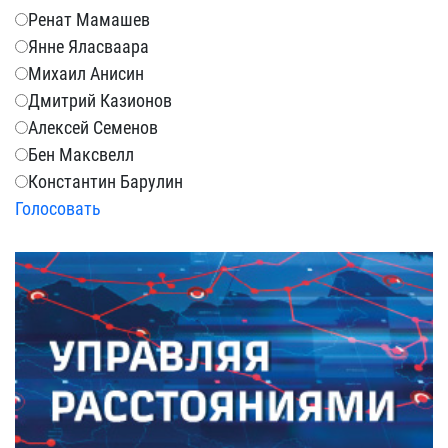
Ренат Мамашев
Янне Яласваара
Михаил Анисин
Дмитрий Казионов
Алексей Семенов
Бен Максвелл
Константин Барулин
Голосовать