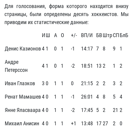
Для голосования, форма которого находится внизу
страницы, были определены десять хоккеистов. Мы
приводим их статистические данные:
И
Ш
А
О
+/-
ВП/И
БВ
Штр
СП
БлБ
Денис Казионов
4
1
0
1
-1
14:17
7
8
9
1
Андре
4
1
0
1
-2
18:51
13
2
1
2
Петерссон
Иван Глазков
3
0
1
1
0
21:15
2
2
3
2
Ренат Мамашев
4
0
1
1
-1
26:01
4
8
5
4
Янне Яласваара
4
0
1
1
-2
17:45
5
2
21
2
Михаил Анисин
4
0
1
1
+1
13:48
17
27
2
0