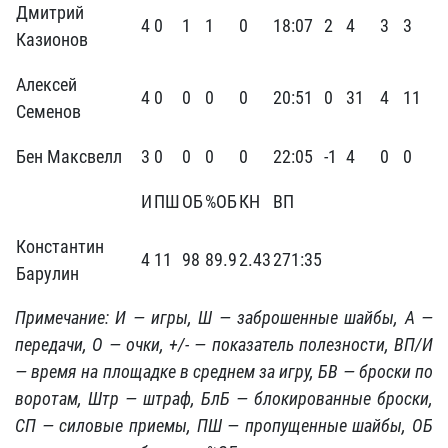
Дмитрий
4
0
1
1
0
18:07
2
4
3
3
Казионов
Алексей
4
0
0
0
0
20:51
0
31
4
11
Семенов
Бен Максвелл
3
0
0
0
0
22:05
-1
4
0
0
И
ПШ
ОБ
%ОБ
КН
ВП
Константин
4
11
98
89.9
2.43
271:35
Барулин
Примечание: И — игры, Ш — заброшенные шайбы, А —
передачи, О — очки, +/- — показатель полезности, ВП/И
— время на площадке в среднем за игру, БВ — броски по
воротам, Штр — штраф, БлБ — блокированные броски,
СП — силовые приемы, ПШ — пропущенные шайбы, ОБ