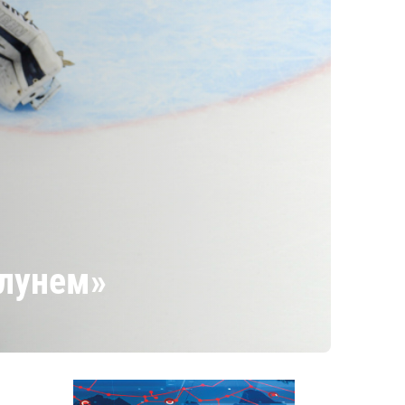
ьлунем»