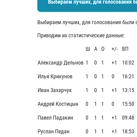
Выбираем лучших, для голосования б
Выбираем лучших, для голосования были 
Приводим их статистические данные:
Ш
А
О
+/-
ВП
Александр Дельнов
1
0
1
+1
10:02
Илья Крикунов
1
0
1
0
16:21
Иван Захарчук
1
0
1
+1
13:15
Андрей Костицын
0
1
1
0
15:50
Павел Падакин
0
1
1
+1
09:48
Руслан Педан
0
1
1
+1
18:53