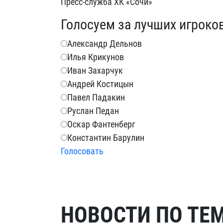
Пресс-служба ХК «Сочи»
Голосуем за лучших игроко
Александр Дельнов
Илья Крикунов
Иван Захарчук
Андрей Костицын
Павел Падакин
Руслан Педан
Оскар Фантенберг
Константин Барулин
Голосовать
НОВОСТИ ПО ТЕ