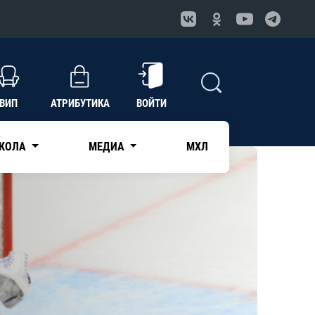
ВИП
АТРИБУТИКА
ВОЙТИ
КОЛА
МЕДИА
МХЛ