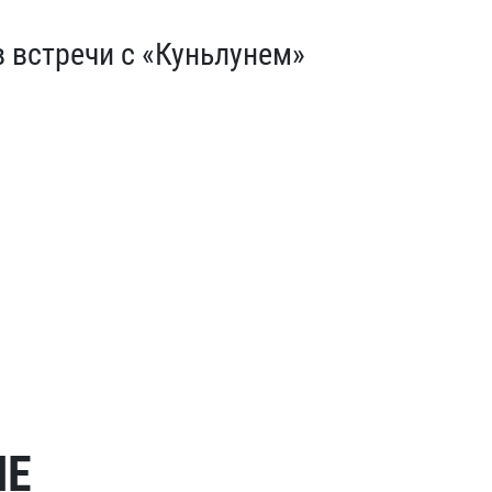
в встречи с «Куньлунем»
МЕ