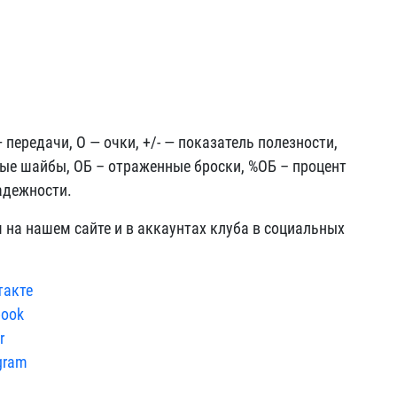
ередачи, О — очки, +/- — показатель полезности,
ые шайбы, ОБ – отраженные броски, %ОБ – процент
адежности.
на нашем сайте и в аккаунтах клуба в социальных
такте
book
r
gram