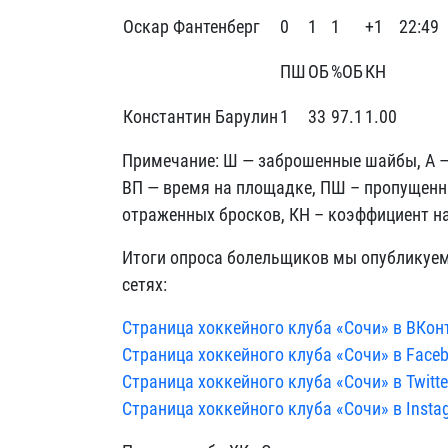
Оскар Фантенберг
0
1
1
+1
22:49
ПШ
ОБ
%ОБ
КН
Константин Барулин
1
33
97.1
1.00
Примечание: Ш — заброшенные шайбы, А — п
ВП — время на площадке, ПШ – пропущенн
отраженных бросков, КН – коэффициент н
Итоги опроса болельщиков мы опубликуем 
сетях:
Страница хоккейного клуба «Сочи» в ВКон
Страница хоккейного клуба «Сочи» в Face
Страница хоккейного клуба «Сочи» в Twitte
Страница хоккейного клуба «Сочи» в Insta