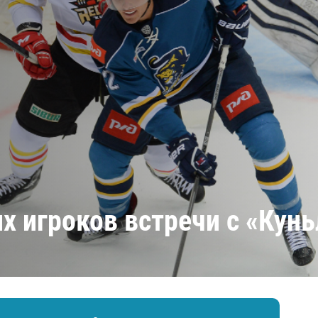
Амур
Барыс
Салават Юлаев
Сибирь
х игроков встречи с «Кун