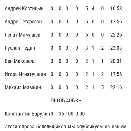
Андрей Костицын
0
0
0
0
5
4
0
16:58
Андре Петерссон
0
0
0
0
5
0
0
17:56
Ренат Мамашев
0
0
0
0
5
0
0
22:25
Руслан Педан
0
0
0
0
3
1
2
23:03
Бен Максвелл
0
0
0
0
2
1
1
20:31
Игорь Игнатушкин
0
0
0
0
2
1
2
17:56
Михаил Мамкин
0
0
0
0
2
1
5
22:16
ПШ
ОБ
%ОБ
КН
Константин Барулин
0
36
100
0.00
Итоги опроса болельщиков мы опубликуем на нашем