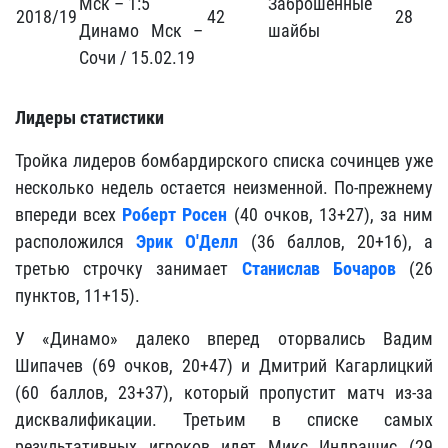
Мск – 1:5
Заброшенные
2018/19
42
28
Динамо Мск –
шайбы
Сочи / 15.02.19
Лидеры статистики
Тройка лидеров бомбардирского списка сочинцев уже
несколько недель остается неизменной. По-прежнему
впереди всех
Роберт Росен
(40 очков, 13+27), за ним
расположился
Эрик О'Делл
(36 баллов, 20+16), а
третью строчку занимает
Станислав Бочаров
(26
пунктов, 11+15).
У «Динамо» далеко вперед оторвались Вадим
Шипачев (69 очков, 20+47) и Дмитрий Кагарлицкий
(60 баллов, 23+37), который пропустит матч из-за
дисквалификации. Третьим в списке самых
результативных игроков идет Микс Индрашис (29