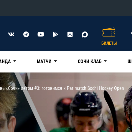
Конференция «Восток»
Дивизион Харламова
БИЛЕТЫ
Автомобилист
сляции
Ак Барс
АНДА
МАТЧИ
СОЧИ КЛАБ
Ш
Металлург Мг
Нефтехимик
 трансляции
вь «Сочи» летом #3: готовимся к Parimatch Sochi Hockey Open
Трактор
магазин
Дивизион Чернышева
Авангард
ние КХЛ
Адмирал