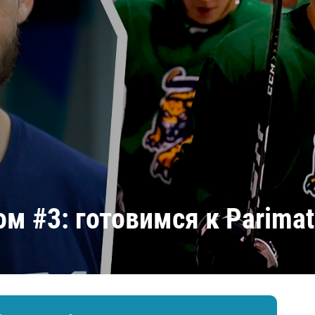
Амур
Барыс
Салават Юлаев
Сибирь
ом #3: готовимся к Parima