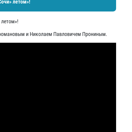
Сочи» летом»!
 летом»!
иромановым и Николаем Павловичем Прониным.