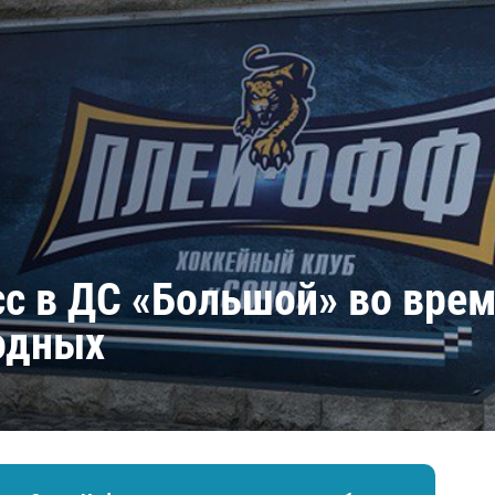
Амур
Барыс
Салават Юлаев
Сибирь
сс в ДС «Большой» во вре
одных