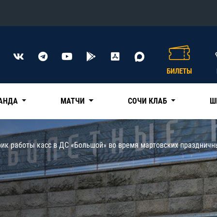
Конференция «Восток»
Дивизион Харламова
БИЛЕТЫ
Автомобилист
сляции
Ак Барс
АНДА
МАТЧИ
СОЧИ КЛАБ
Ш
Металлург Мг
Нефтехимик
 трансляции
фик работы касс в ДС «Большой» во время мартовских празднич
Трактор
магазин
Дивизион Чернышева
Авангард
ние КХЛ
Адмирал