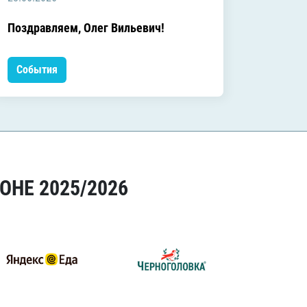
C днём
Поздравляем, Олег Вильевич!
Леонид
События
Событ
ОНЕ 2025/2026