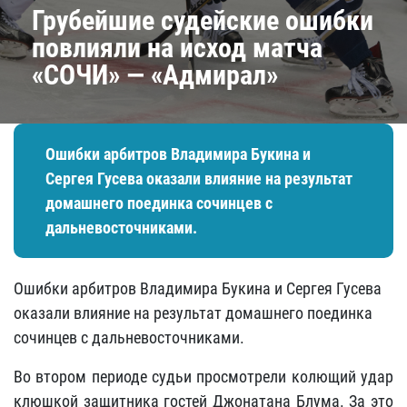
Грубейшие судейские ошибки
повлияли на исход матча
«СОЧИ» — «Адмирал»
​Ошибки арбитров Владимира Букина и
Сергея Гусева оказали влияние на результат
домашнего поединка сочинцев с
дальневосточниками.
​Ошибки арбитров Владимира Букина и Сергея Гусева
оказали влияние на результат домашнего поединка
сочинцев с дальневосточниками.
Во втором периоде судьи просмотрели колющий удар
клюшкой защитника гостей Джонатана Блума. За это