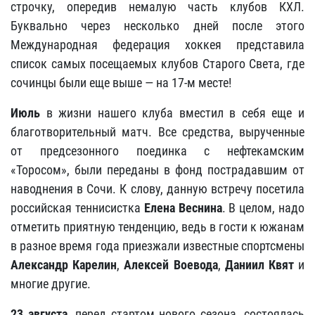
строчку, опередив немалую часть клубов КХЛ.
Буквально через несколько дней после этого
Международная федерация хоккея представила
список самых посещаемых клубов Старого Света, где
сочинцы были еще выше — на 17-м месте!
Июль
в жизни нашего клуба вместил в себя еще и
благотворительный матч. Все средства, вырученные
от предсезонного поединка с нефтекамским
«Торосом», были переданы в фонд пострадавшим от
наводнения в Сочи. К слову, данную встречу посетила
российская теннисистка
Елена Веснина
. В целом, надо
отметить приятную тенденцию, ведь в гости к южанам
в разное время года приезжали известные спортсмены
Александр Карелин
,
Алексей Воевода
,
Даниил Квят
и
многие другие.
23 августа
, перед стартом нового сезона, состоялась