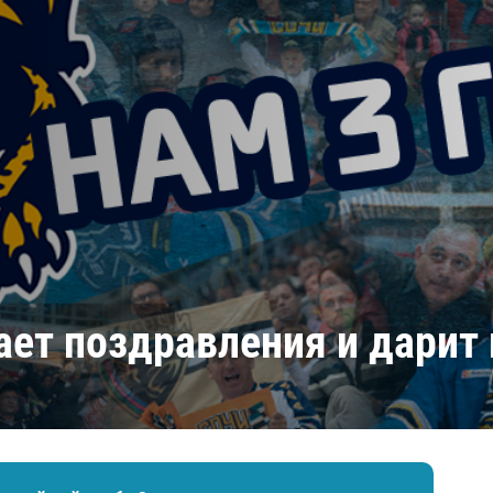
Амур
Барыс
Салават Юлаев
Сибирь
ает поздравления и дарит 