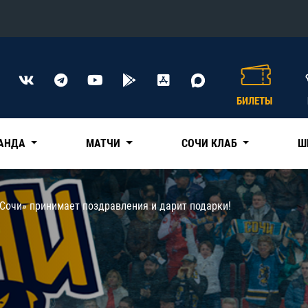
Конференция «Восток»
Дивизион Харламова
БИЛЕТЫ
Автомобилист
сляции
Ак Барс
АНДА
МАТЧИ
СОЧИ КЛАБ
Ш
Металлург Мг
Нефтехимик
 трансляции
Сочи» принимает поздравления и дарит подарки!
Трактор
магазин
Дивизион Чернышева
Авангард
ние КХЛ
Адмирал