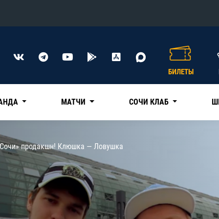
Конференция «Восток»
Дивизион Харламова
БИЛЕТЫ
Автомобилист
сляции
Ак Барс
АНДА
МАТЧИ
СОЧИ КЛАБ
Ш
Металлург Мг
Нефтехимик
 трансляции
«Сочи» продакшн! Клюшка — Ловушка
Трактор
магазин
Дивизион Чернышева
Авангард
ние КХЛ
Адмирал