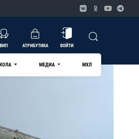
ВИП
АТРИБУТИКА
ВОЙТИ
КОЛА
МЕДИА
МХЛ