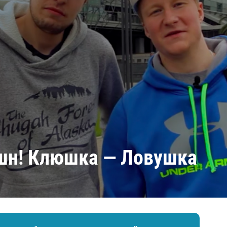
Амур
Барыс
Салават Юлаев
Сибирь
шн! Клюшка — Ловушка