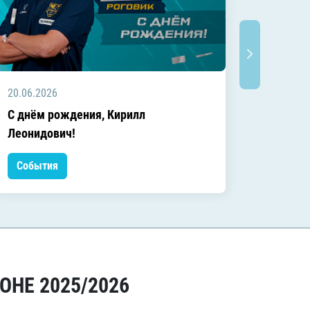
20.06.2026
20.06.2
C днём рождения, Кирилл
C днём
Леонидович!
События
Событ
ОНЕ 2025/2026