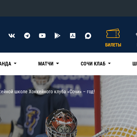
Конференция «Восток»
Дивизион Харламова
БИЛЕТЫ
Автомобилист
сляции
Ак Барс
АНДА
МАТЧИ
СОЧИ КЛАБ
Ш
Металлург Мг
Нефтехимик
 трансляции
ейной школе Хоккейного клуба «Сочи» – год!
Трактор
магазин
Дивизион Чернышева
Авангард
ние КХЛ
Адмирал