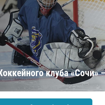
Амур
Барыс
Салават Юлаев
Сибирь
оккейного клуба «Сочи» –