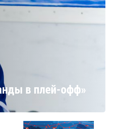
манды в плей-офф»