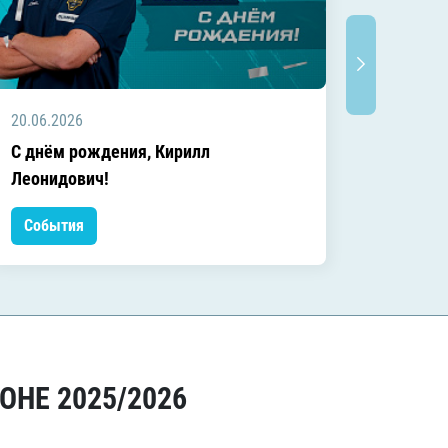
20.06.2026
20.06.2
C днём рождения, Кирилл
C днём
Леонидович!
События
Событ
ОНЕ 2025/2026