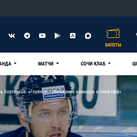
Конференция «Восток»
Дивизион Харламова
БИЛЕТЫ
Автомобилист
сляции
Ак Барс
АНДА
МАТЧИ
СОЧИ КЛАБ
Ш
Металлург Мг
Нефтехимик
 трансляции
ь Бортников: «Главное – попадание команды в плей-офф»
Трактор
магазин
Дивизион Чернышева
Авангард
ние КХЛ
Адмирал