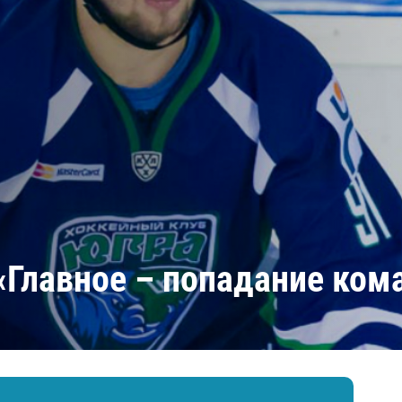
Амур
Барыс
Салават Юлаев
Сибирь
 «Главное – попадание ко