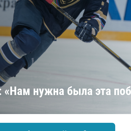
Амур
Барыс
Салават Юлаев
Сибирь
: «Нам нужна была эта по