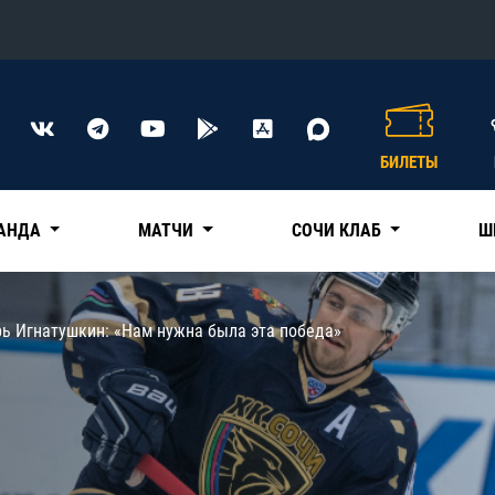
Конференция «Восток»
Дивизион Харламова
БИЛЕТЫ
Автомобилист
сляции
Ак Барс
АНДА
МАТЧИ
СОЧИ КЛАБ
Ш
Металлург Мг
Нефтехимик
 трансляции
рь Игнатушкин: «Нам нужна была эта победа»
Трактор
магазин
Дивизион Чернышева
Авангард
ние КХЛ
Адмирал