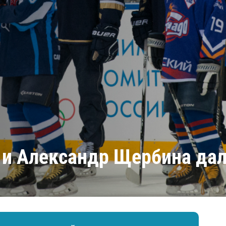
Амур
Барыс
Салават Юлаев
Сибирь
 и Александр Щербина дал