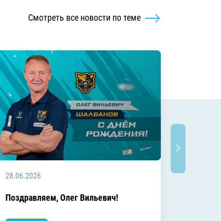
Смотреть все новости по теме
28.06.2026
20.06.2
C днём
Поздравляем, Олег Вильевич!
Леонид