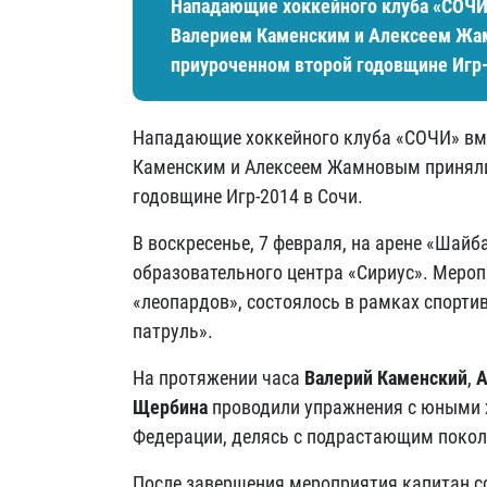
Нападающие хоккейного клуба «СОЧИ
Валерием Каменским и Алексеем Жам
приуроченном второй годовщине Игр-
Нападающие хоккейного клуба «СОЧИ» вм
Каменским и Алексеем Жамновым приняли 
годовщине Игр-2014 в Сочи.
В воскресенье, 7 февраля, на арене «Шай
образовательного центра «Сириус». Мероп
«леопардов», состоялось в рамках спорт
патруль».
На протяжении часа
Валерий Каменский
,
А
Щербина
проводили упражнения с юными 
Федерации, делясь с подрастающим поко
После завершения мероприятия капитан со