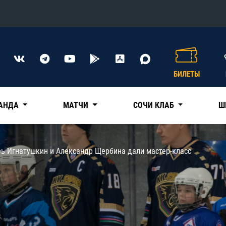
Конференция «Восток»
Дивизион Харламова
БИЛЕТЫ
Автомобилист
сляции
Ак Барс
АНДА
МАТЧИ
СОЧИ КЛАБ
Ш
Металлург Мг
Нефтехимик
 трансляции
рь Игнатушкин и Александр Щербина дали мастер-класс
Трактор
магазин
Дивизион Чернышева
Авангард
ние КХЛ
Адмирал