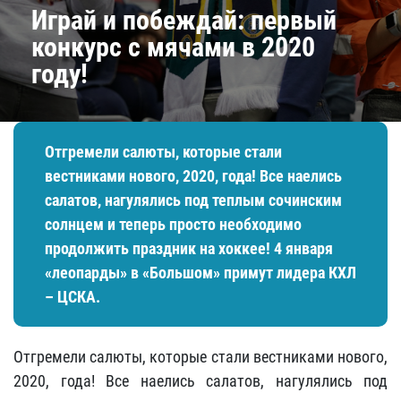
Играй и побеждай: первый
конкурс с мячами в 2020
году!
Отгремели салюты, которые стали
вестниками нового, 2020, года! Все наелись
салатов, нагулялись под теплым сочинским
солнцем и теперь просто необходимо
продолжить праздник на хоккее! 4 января
«леопарды» в «Большом» примут лидера КХЛ
– ЦСКА.
Отгремели салюты, которые стали вестниками нового,
2020, года! Все наелись салатов, нагулялись под