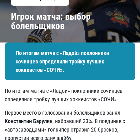
Игрок матча: выбор
болельщиков
По итогам матча с «Ладой» поклонники
сочинцев определили тройку лучших
хоккеистов «СОЧИ».
По итогам матча с «Ладой» поклонники сочинцев
определили тройку лучших хоккеистов «СОЧИ».
Первое место в голосовании болельщиков занял
Константин Барулин
, набравший 33%. В поединке с
«автозаводцами» голкипер отразил 20 бросков,
пропустив всего одну шайбу.