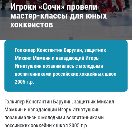
Игроки «Сочи» провели
мастер-классы для юных
хоккеистов
Голкипер Константин Барулин, защитник
Михаил Мамкин и нападающий Игорь
Игнатушкин позанимались с молодыми
воспитанниками российских хоккейных школ
2005 г.р.
Голкипер Константин Барулин, защитник Михаил
Мамкин и нападающий Игорь Игнатушкин
позанимались с молодыми воспитанниками
российских хоккейных школ 2005 г.р.