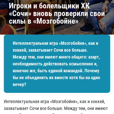
Игроки и болельщики ХК
«Сочи» вновь проверили свои
силы в «Мозгобойне»
Интеллектуальная игра «Мозгобойня», как и
хоккей, захватывает Сочи все больше.
Между тем, они имеют много общего: азарт,
необходимость действовать осмысленно и,
конечно же, быть единой командой. Почему
бы не объединить их вместе хотя бы на один
вечер?
Интеллектуальная игра «Мозгобойня», как и хоккей,
захватывает Сочи все больше. Между тем, они имеют