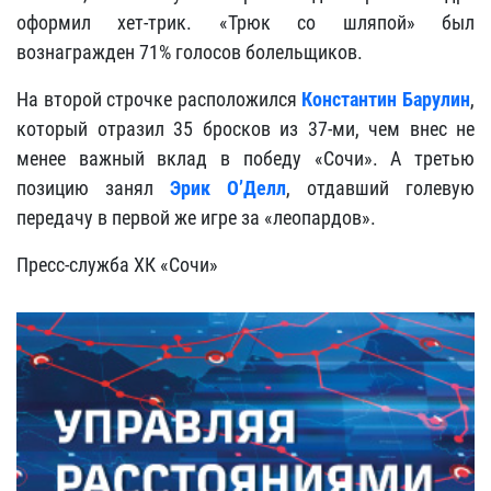
оформил хет-трик. «Трюк со шляпой» был
вознагражден 71% голосов болельщиков.
На второй строчке расположился
Константин Барулин
,
который отразил 35 бросков из 37-ми, чем внес не
менее важный вклад в победу «Сочи». А третью
позицию занял
Эрик О’Делл
, отдавший голевую
передачу в первой же игре за «леопардов».
Пресс-служба ХК «Сочи»