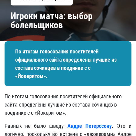
Игроки матча: выбор
болельщиков
По итогам голосования посетителей
официального сайта определены лучшие из
состава сочинцев в поединке с с
«Йокеритом».
По итогам голосования посетителей официального
сайта определены лучшие из состава сочинцев в
поединке с с «Йокеритом».
Равных не было шведу
Андре Петерссону
. Это и
логично, поскольку во встрече с «джокерами» Андре