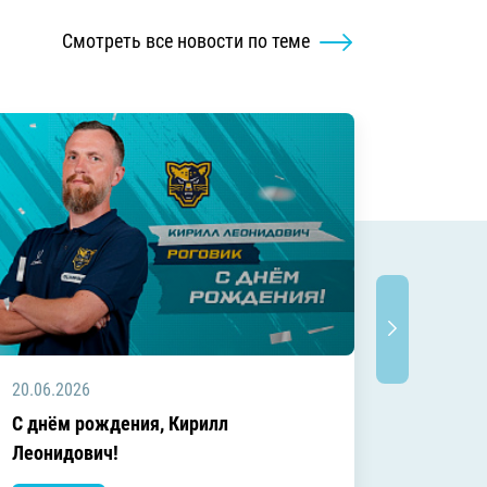
Смотреть все новости по теме
20.06.2026
20.06.2
C днём рождения, Кирилл
C днём
Леонидович!