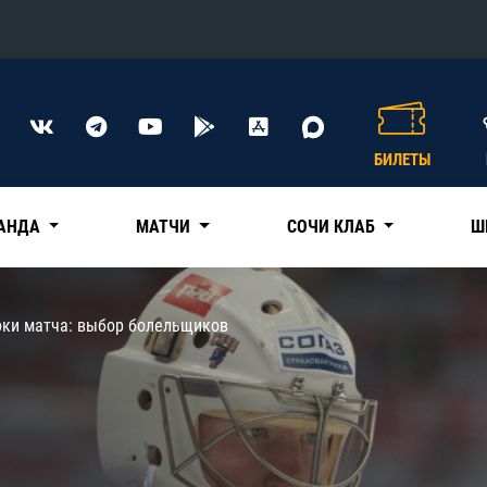
Конференция «Восток»
Дивизион Харламова
БИЛЕТЫ
Автомобилист
сляции
Ак Барс
АНДА
МАТЧИ
СОЧИ КЛАБ
Ш
Металлург Мг
Нефтехимик
 трансляции
оки матча: выбор болельщиков
Трактор
магазин
Дивизион Чернышева
Авангард
ние КХЛ
Адмирал