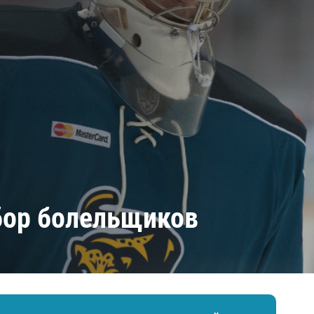
Амур
Барыс
Салават Юлаев
Сибирь
бор болельщиков