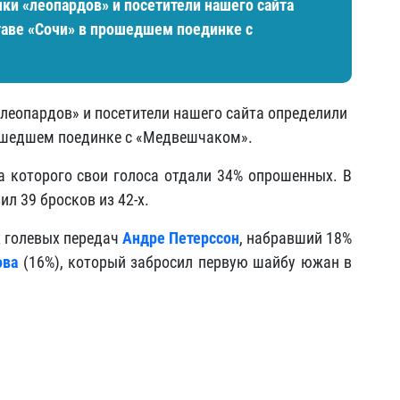
ки «леопардов» и посетители нашего сайта
таве «Сочи» в прошедшем поединке с
леопардов» и посетители нашего сайта определили
рошедшем поединке с «Медвешчаком».
за которого свои голоса отдали 34% опрошенных. В
л 39 бросков из 42-х.
х голевых передач
Андре Петерссон
, набравший 18%
ова
(16%), который забросил первую шайбу южан в