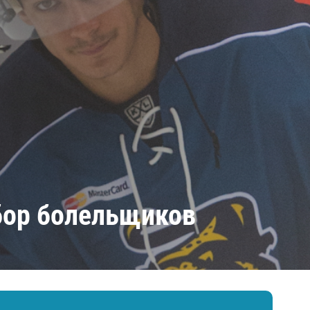
Амур
Барыс
Салават Юлаев
Сибирь
бор болельщиков