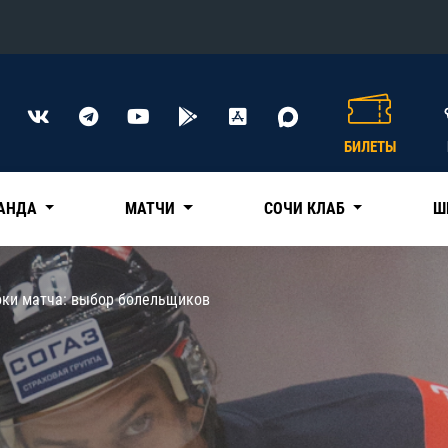
Конференция «Восток»
Дивизион Харламова
БИЛЕТЫ
Автомобилист
сляции
Ак Барс
АНДА
МАТЧИ
СОЧИ КЛАБ
Ш
Металлург Мг
Нефтехимик
 трансляции
оки матча: выбор болельщиков
Трактор
магазин
Дивизион Чернышева
Авангард
ние КХЛ
Адмирал