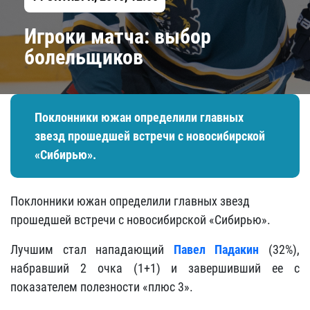
Игроки матча: выбор
болельщиков
Поклонники южан определили главных
звезд прошедшей встречи с новосибирской
«Сибирью».
Поклонники южан определили главных звезд
прошедшей встречи с новосибирской «Сибирью».
Лучшим стал нападающий
Павел Падакин
(32%),
набравший 2 очка (1+1) и завершивший ее с
показателем полезности «плюс 3».