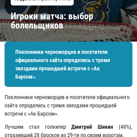
Игроки матча: выбор
болельщиков
Поклонники черноморцев и посетители
официального сайта определись с тремя
звездами прошедшей встречи с «Ак
Барсом».
Поклонники черноморцев и посетители официального
сайта определись с тремя звездами прошедшей
встречи с «Ак Барсом».
Лучшим стал голкипер
Дмитрий Шикин
(48%),
отразивший 28 бросков из 29-ти по своим воротам.