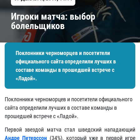
Игроки матча: выбор
болельщиков
Поклонники черноморцев и посетители
официального сайта определили лучших в
составе команды в прошедшей встрече с
«Ладой».
Поклонники черноморцев и посетители официального
сайта определили лучших в составе команды в
прошедшей встрече с «Ладой».
Первой звездой матча стал шведский нападающий
Андре Петерссон
(34%), который уже в первой игре