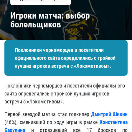
Игроки матча: выбор
болельщиков
Поклонники черноморцев и посетители
официального сайта определились с тройкой
лучших игроков встречи с «Локомотивом».
Поклонники черноморцев и посетители официального
сайта определились с тройкой лучших игроков
встречи с «Локомотивом».
Первой звездой матча стал голкипер
Дмитрий Шикин
(46%), сменивший по ходу игры в рамке
Константина
Барулина
и отразивший все 17 бросков по